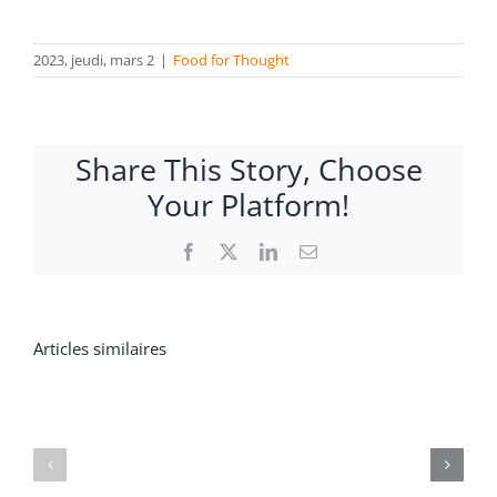
2023, jeudi, mars 2
|
Food for Thought
Share This Story, Choose
Your Platform!
Facebook
X
LinkedIn
Email
Nos
Articles similaires
Moins
efforts
de
en
CPF,
apprenti
plus
sont-