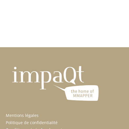
de
ils
Sens
les
?
bons
?
Mentions légales
Politique de confidentialité