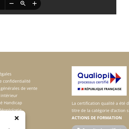
égales
e confidentialité
 générales de vente
intérieur
ité Handicap
La certification qualité a été 
déontologie
titre de la catégorie d’action 
2026
ACTIONS DE FORMATION