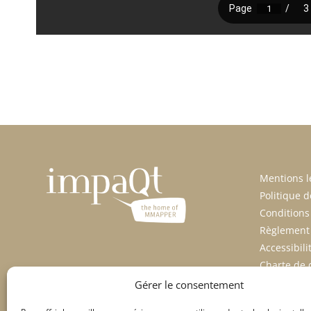
Mentions l
Politique d
Conditions
Règlement 
Accessibil
Charte de 
© ImpaQt 
Gérer le consentement