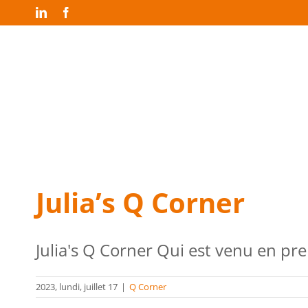
Passer
LinkedIn
Facebook
au
contenu
Julia’s Q Corner
Julia's Q Corner Qui est venu en prem
2023, lundi, juillet 17
|
Q Corner