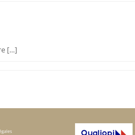
 [...]
égales