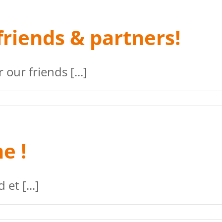
friends & partners!
our friends [...]
e !
et [...]