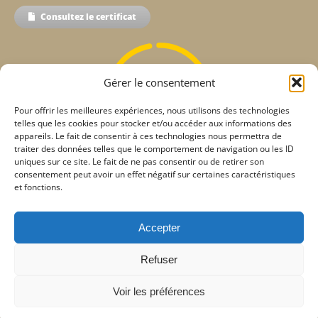
Consultez le certificat
Gérer le consentement
98%
Pour offrir les meilleures expériences, nous utilisons des technologies
telles que les cookies pour stocker et/ou accéder aux informations des
appareils. Le fait de consentir à ces technologies nous permettra de
traiter des données telles que le comportement de navigation ou les ID
uniques sur ce site. Le fait de ne pas consentir ou de retirer son
consentement peut avoir un effet négatif sur certaines caractéristiques
Taux de satisfaction
et fonctions.
de nos apprenants
4,6
/
5
Accepter
Taux de satisfaction
Refuser
de nos apprenants
Voir les préférences
en parcours certifiants